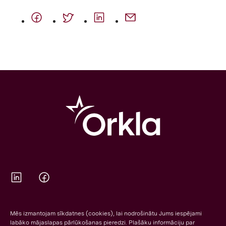
Orkla on Twitter
Orkla on Facebook
Mēs izmantojam sīkdatnes (cookies), lai nodrošinātu Jums iespējami
labāko mājaslapas pārlūkošanas pieredzi. Plašāku informāciju par