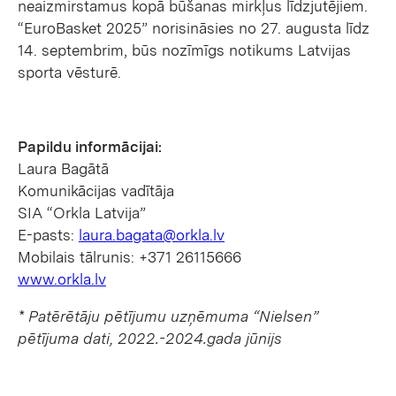
neaizmirstamus kopā būšanas mirkļus līdzjutējiem.
“EuroBasket 2025” norisināsies no 27. augusta līdz
14. septembrim, būs nozīmīgs notikums Latvijas
sporta vēsturē.
Papildu informācijai:
Laura Bagātā
Komunikācijas vadītāja
SIA “Orkla Latvija”
E-pasts:
laura.bagata@orkla.lv
Mobilais tālrunis: +371 26115666
www.orkla.lv
*
Patērētāju pētījumu uzņēmuma “Nielsen”
pētījuma dati, 2022.-2024.gada jūnijs