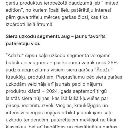
garšu produktus ierobežotā daudzumā jeb “limited
edition”, no kuriem īpaši lielu patērētāju interesi
pērn guva trifeļu mērces garšas čipsi, kas tika
izpārdoti lielā ātrumā.
Siera uzkodu segments aug – jauns favorīts
patērētāju vidū
“Ādažu” čipsu sāļo uzkodu segmentā vērojams
būtisks pieaugums – par kopumā vairāk nekā 25%
audzis apgrozījums visiem siera garšas “Ādažu”
Kraukšķu produktiem. Pieprasījumu pēc siera garšas
uzkodām veicināja arī jaunais papildinājums
produktu klāstā – 2024. gada septembrī tirgū
laistās siera nūjiņas, kas īsā laikā kļuvušas par
pircēju iecienītu izvēli. Vieglās, kraukšķīgās un
intensīvi sierīgās nūjiņas atbilst jaunākajām sāļo
uzkodu tendencēm, patērētājiem meklējot ne tikai
klasiskas, bet arī bagātīgas un piesātinātas garšas.