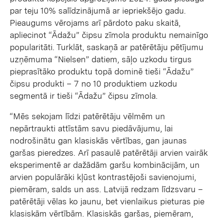
par teju 10% salīdzinājumā ar iepriekšējo gadu.
Pieaugums vērojams arī pārdoto paku skaitā,
apliecinot “Ādažu” čipsu zīmola produktu nemainīgo
popularitāti. Turklāt, saskaņā ar patērētāju pētījumu
uzņēmuma “Nielsen” datiem, sāļo uzkodu tirgus
pieprasītāko produktu topā dominē tieši “Ādažu”
čipsu produkti – 7 no 10 produktiem uzkodu
segmentā ir tieši “Ādažu” čipsu zīmola.
“Mēs sekojam līdzi patērētāju vēlmēm un
nepārtraukti attīstām savu piedāvājumu, lai
nodrošinātu gan klasiskās vērtības, gan jaunas
garšas pieredzes. Arī pasaulē patērētāji arvien vairāk
eksperimentē ar dažādām garšu kombinācijām, un
arvien populārāki kļūst kontrastējoši savienojumi,
piemēram, salds un ass. Latvijā redzam līdzsvaru –
patērētāji vēlas ko jaunu, bet vienlaikus pieturas pie
klasiskām vērtībām. Klasiskās garšas, piemēram,