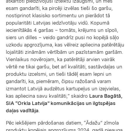
atkārtoti piedzīvojusi izteiktu izaugsmi, un mēs
esam gandarīti, ka pircēji izvēlas tieši šo garšu,
nostiprinot klasisko sortimentu un pierādot tā
popularitāti Latvijas iedzīvotāju vidū. Kopumā
iecienītākās 4 garšas – tomāts, krējums un sīpoli,
siers un dilles – veido gandrīz pusi no kopējā sāļo
uzkodu apgrozījuma, kas vēlreiz apliecina patērētāju
lojalitāti zināmām vērtībām un pazīstamām garšām.
Vienlaikus novērojam, ka patērētāji arvien vairāk
vērtē ne tikai garšu, bet arī kvalitāti, sastāvdaļas un
produktu izcelsmi, un tieši tādēļ esam lepni un
gandarīti, ka, piemēram, čipsu ražošanā varam
izmantot Latvijā audzētus kartupeļus un izejvielas,
kas apliecina savu kvalitāti,” skaidro
Laura Bagātā,
SIA “Orkla Latvija” komunikācijas un ilgtspējas
daļas vadītāja
.
Pēc iekšējiem pārdošanas datiem, “Ādažu” zīmola
produktu kopējais apgrozījums 2024. gadā pieauga