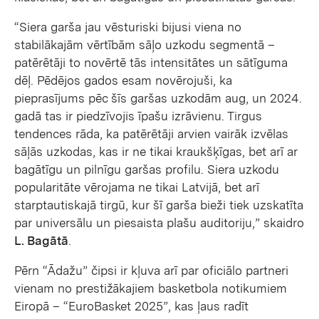
“Siera garša jau vēsturiski bijusi viena no
stabilākajām vērtībām sāļo uzkodu segmentā –
patērētāji to novērtē tās intensitātes un sātīguma
dēļ. Pēdējos gados esam novērojuši, ka
pieprasījums pēc šīs garšas uzkodām aug, un 2024.
gadā tas ir piedzīvojis īpašu izrāvienu. Tirgus
tendences rāda, ka patērētāji arvien vairāk izvēlas
sāļās uzkodas, kas ir ne tikai kraukšķīgas, bet arī ar
bagātīgu un pilnīgu garšas profilu. Siera uzkodu
popularitāte vērojama ne tikai Latvijā, bet arī
starptautiskajā tirgū, kur šī garša bieži tiek uzskatīta
par universālu un piesaista plašu auditoriju,” skaidro
L. Bagātā
.
Pērn “Ādažu” čipsi ir kļuva arī par oficiālo partneri
vienam no prestižākajiem basketbola notikumiem
Eiropā – “EuroBasket 2025”, kas ļaus radīt