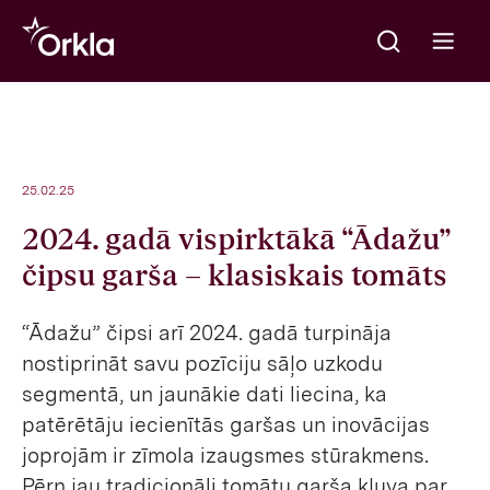
Meklēt
Go to frontpage
Open m
25.02.25
2024. gadā vispirktākā “Ādažu”
čipsu garša – klasiskais tomāts
“Ādažu” čipsi arī 2024. gadā turpināja
nostiprināt savu pozīciju sāļo uzkodu
segmentā, un jaunākie dati liecina, ka
patērētāju iecienītās garšas un inovācijas
joprojām ir zīmola izaugsmes stūrakmens.
Pērn jau tradicionāli tomātu garša kļuva par