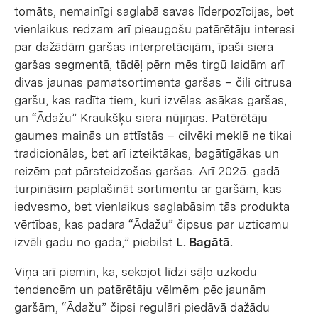
tomāts, nemainīgi saglabā savas līderpozīcijas, bet
vienlaikus redzam arī pieaugošu patērētāju interesi
par dažādām garšas interpretācijām, īpaši siera
garšas segmentā, tādēļ pērn mēs tirgū laidām arī
divas jaunas pamatsortimenta garšas – čili citrusa
garšu, kas radīta tiem, kuri izvēlas asākas garšas,
un “Ādažu” Kraukšķu siera nūjiņas. Patērētāju
gaumes mainās un attīstās – cilvēki meklē ne tikai
tradicionālas, bet arī izteiktākas, bagātīgākas un
reizēm pat pārsteidzošas garšas. Arī 2025. gadā
turpināsim paplašināt sortimentu ar garšām, kas
iedvesmo, bet vienlaikus saglabāsim tās produkta
vērtības, kas padara “Ādažu” čipsus par uzticamu
izvēli gadu no gada,” piebilst
L. Bagātā.
Viņa arī piemin, ka, sekojot līdzi sāļo uzkodu
tendencēm un patērētāju vēlmēm pēc jaunām
garšām, “Ādažu” čipsi regulāri piedāvā dažādu