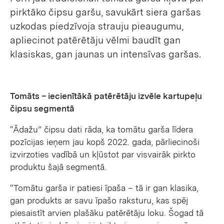
pirktāko čipsu garšu, savukārt siera garšas
uzkodas piedzīvoja strauju pieaugumu,
apliecinot patērētāju vēlmi baudīt gan
klasiskas, gan jaunas un intensīvas garšas.
Tomāts – iecienītākā patērētāju izvēle kartupeļu
čipsu segmentā
“Ādažu” čipsu dati rāda, ka tomātu garša līdera
pozīcijas ieņem jau kopš 2022. gada, pārliecinoši
izvirzoties vadībā un kļūstot par visvairāk pirkto
produktu šajā segmentā.
“Tomātu garša ir patiesi īpaša – tā ir gan klasika,
gan produkts ar savu īpašo raksturu, kas spēj
piesaistīt arvien plašāku patērētāju loku. Šogad tā