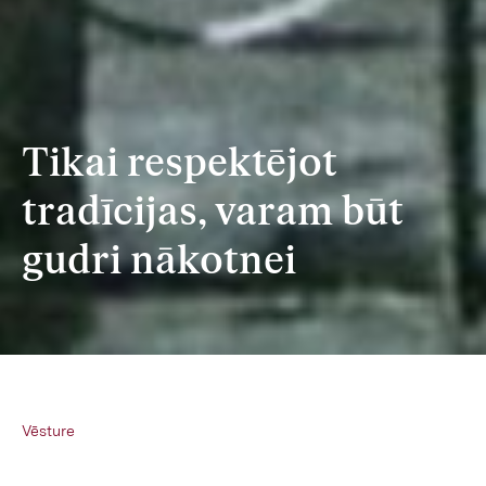
Tikai respektējot
tradīcijas, varam būt
gudri nākotnei
Vēsture