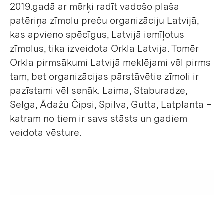
2019.gadā ar mērķi radīt vadošo plaša
patēriņa zīmolu preču organizāciju Latvijā,
kas apvieno spēcīgus, Latvijā iemīļotus
zīmolus, tika izveidota Orkla Latvija. Tomēr
Orkla pirmsākumi Latvijā meklējami vēl pirms
tam, bet organizācijas pārstāvētie zīmoli ir
pazīstami vēl senāk. Laima, Staburadze,
Selga, Ādažu Čipsi, Spilva, Gutta, Latplanta –
katram no tiem ir savs stāsts un gadiem
veidota vēsture.
set active gallery item