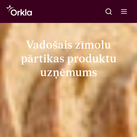
Meklēt
Go to frontpage
Open m
Vadošais zīmolu
pārtikas produktu
uzņēmums