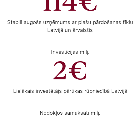
114€
Stabili augošs uzņēmums ar plašu pārdošanas tīklu
Latvijā un ārvalstīs
Investīcijas milj.
2€
Lielākais investētājs pārtikas rūpniecībā Latvijā
Nodokļos samaksāti milj.
14,5€