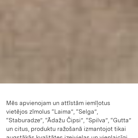
Mēs apvienojam un attīstām iemīļotus
vietējos zīmolus “Laima”, “Selga”,
“Staburadze”, “Ādažu Čipsi”, “Spilva”, “Gutta”
un citus, produktu ražošanā izmantojot tikai
augstākās kvalitātes izejvielas un vienlaicīgi