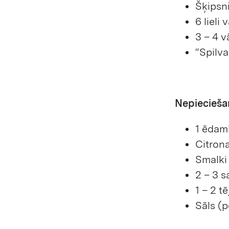
Šķipsn
6 lieli 
3 – 4 v
“Spilva
Nepiecieša
1 ēdam
Citrona
Smalki 
2 – 3 s
1 – 2 t
Sāls (p