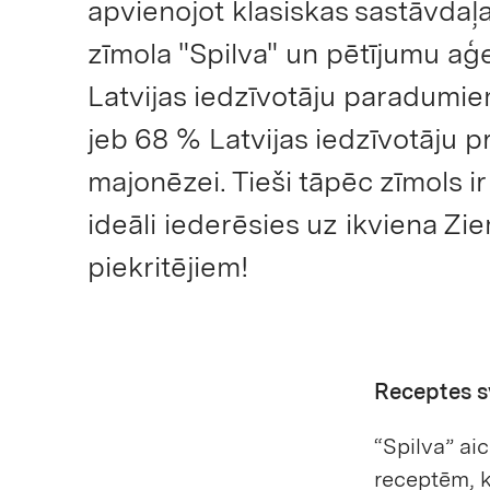
apvienojot klasiskas sastāvdaļ
zīmola "Spilva" un pētījumu aģe
Latvijas iedzīvotāju paradumie
jeb 68 % Latvijas iedzīvotāju p
majonēzei. Tieši tāpēc zīmols i
ideāli iederēsies uz ikviena Zi
piekritējiem!
Receptes 
“Spilva” a
receptēm, k