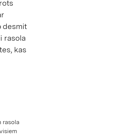
rots
ar
o desmit
i rasola
tes, kas
 rasola
 visiem