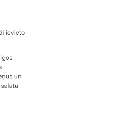
i ievieto
aigos
s
zeņus un
 salātu