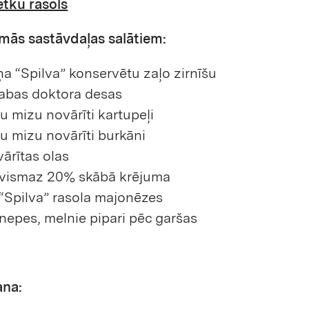
ētku rasols
mās sastāvdaļas salātiem:
ņa “Spilva” konservētu zaļo zirnīšu
labas doktora desas
su mizu novārīti kartupeļi
su mizu novārīti burkāni
 vārītas olas
 vismaz 20% skābā krējuma
 “Spilva” rasola majonēzes
inepes, melnie pipari pēc garšas
ana: