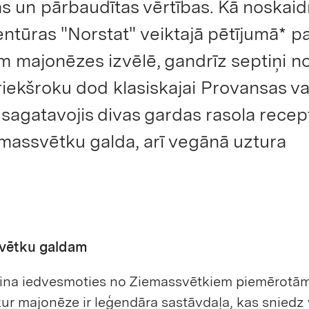
as un pārbaudītas vērtības. Kā noskaid
ntūras "Norstat" veiktajā pētījumā* p
m majonēzes izvēlē, gandrīz septiņi n
riekšroku dod klasiskajai Provansas va
r sagatavojis divas gardas rasola recep
emassvētku galda, arī vegānā uztura
svētku galdam
icina iedvesmoties no Ziemassvētkiem piemērotām
ur majonēze ir leģendāra sastāvdaļa, kas sniedz