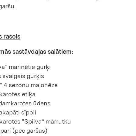
garšu.
 rasols
mās sastāvdaļas salātiem:
va” marinētie gurķi
s svaigais gurķis
a” 4 sezonu majonēze
karotes etiķa
ēdamkarotes ūdens
sakapāti sīpoli
karotes “Spilva” mārrutku
ipari (pēc garšas)