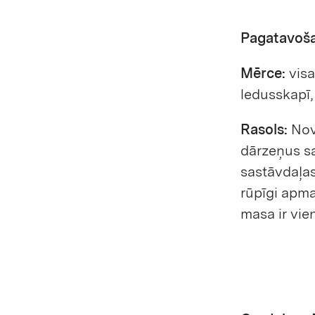
Pagatavoš
Mērce:
visa
ledusskapī,
Rasols:
Nov
dārzeņus sa
sastāvdaļas
rūpīgi apmai
masa ir vie