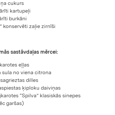
iņa cukurs
vārīti kartupeļi
ārīti burkāni
” konservēti zaļie zirnīši
mās sastāvdaļas mērcei:
karotes eļļas
 sula no viena citrona
sagrieztas dilles
aspiestas ķiploku daiviņas
ējkarotes “Spilva” klasiskās sinepes
ēc garšas)