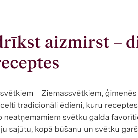
rīkst aizmirst – d
receptes
m svētkiem – Ziemassvētkiem, ģimenēs 
 celti tradicionāli ēdieni, kuru recepte
 neatņemamiem svētku galda favorīti
māju sajūtu, kopā būšanu un svētku garš