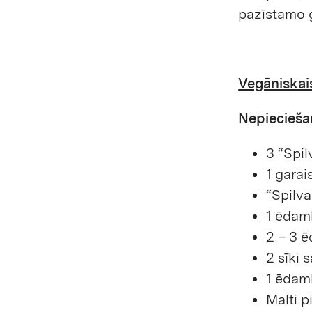
pazīstamo 
Vegāniskais
Nepiecieša
3 “Spil
1 garai
“Spilv
1 ēdam
2 – 3 
2 sīki 
1 ēdam
Malti p