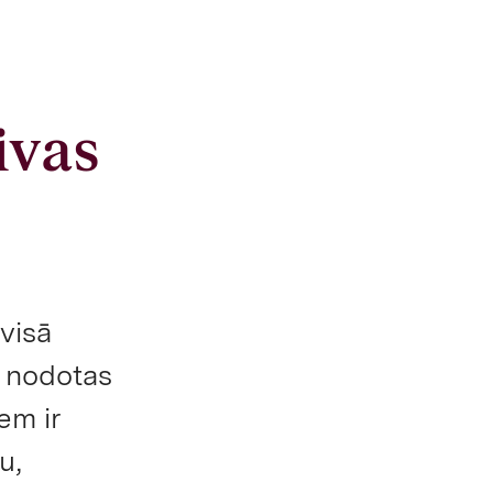
ivas
visā
s nodotas
em ir
u,