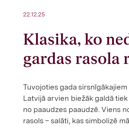
22.12.25
Klasika, ko ned
gardas rasola 
Tuvojoties gada sirsnīgākajie
Latvijā arvien biežāk galdā tiek
no paaudzes paaudzē. Viens no
rasols – salāti, kas simbolizē 