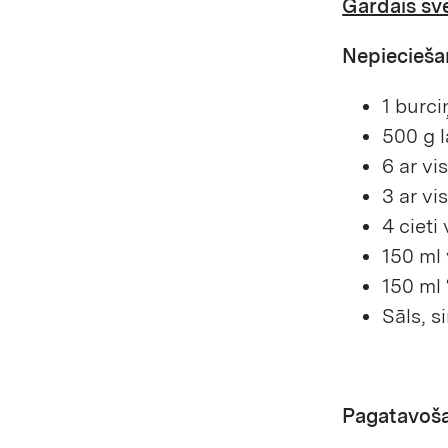
Gardais sv
Nepiecieša
1 burci
500 g 
6 ar vi
3 ar vi
4 cieti
150 ml
150 ml
Sāls, s
Pagatavoš