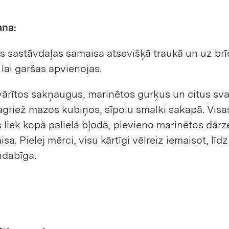
ana:
s sastāvdaļas samaisa atsevišķā traukā un uz brīd
 lai garšas apvienojas.
ārītos sakņaugus, marinētos gurķus un citus sv
griež mazos kubiņos, sīpolu smalki sakapā. Visa
 liek kopā palielā bļodā, pievieno marinētos dār
sa. Pielej mērci, visu kārtīgi vēlreiz iemaisot, līdz
ndabīga.