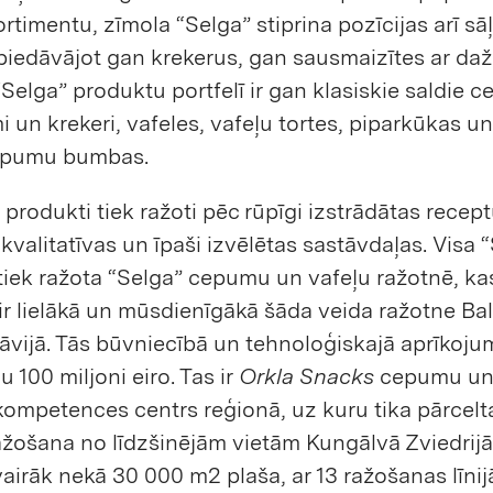
rtimentu, zīmola “Selga” stiprina pozīcijas arī s
piedāvājot gan krekerus, gan sausmaizītes ar d
Selga” produktu portfelī ir gan klasiskie saldie 
i un krekeri, vafeles, vafeļu tortes, piparkūkas un
epumu bumbas.
 produkti tiek ražoti pēc rūpīgi izstrādātas recep
kvalitatīvas un īpaši izvēlētas sastāvdaļas. Visa 
tiek ražota “Selga” cepumu un vafeļu ražotnē, ka
r lielākā un mūsdienīgākā šāda veida ražotne Balt
vijā. Tās būvniecībā un tehnoloģiskajā aprīkoju
ju 100 miljoni eiro. Tas ir
Orkla Snacks
cepumu un 
ompetences centrs reģionā, uz kuru tika pārcelt
žošana no līdzšinējām vietām Kungālvā Zviedrijā
vairāk nekā 30 000 m2 plaša, ar 13 ražošanas līnij