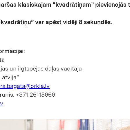
garšas klasiskajam “kvadrātiņam” pievienojās t
“kvadrātiņu” var apēst vidēji 8 sekundēs.
ormācijai:
tā
as un ilgtspējas daļas vadītāja
Latvija”
ura.bagata@orkla.lv
lrunis: +371 26115666
lv