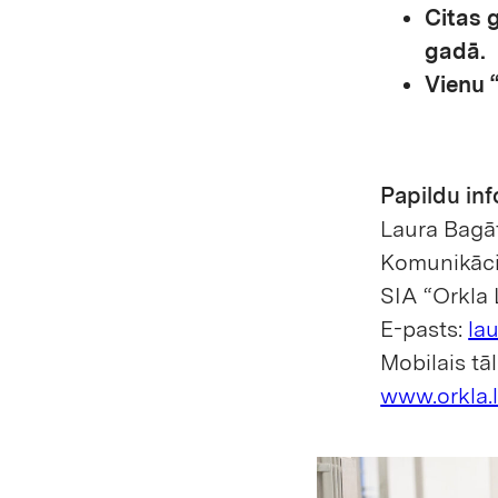
Citas 
gadā.
Vienu 
Papildu inf
Laura Bagā
Komunikācij
SIA “Orkla 
E-pasts:
la
Mobilais tā
www.orkla.