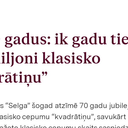
 gadus: ik gadu ti
iljoni klasisko
ātiņu”
s “Selga” šogad atzīmē 70 gadu jubilej
 klasisko cepumu “kvadrātiņu”, savukārt
ažoto klasisko cepumu skaits sasnied