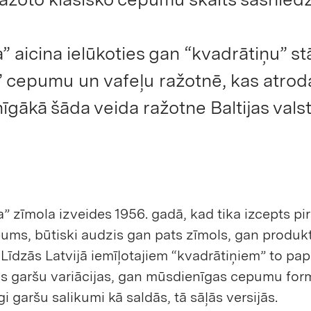
” aicina ielūkoties gan “kvadrātiņu” st
a” cepumu un vafeļu ražotnē, kas atrod
īgākā šāda veida ražotne Baltijas valst
” zīmola izveides 1956. gadā, kad tika izcepts pi
ums, būtiski audzis gan pats zīmols, gan produk
 Līdzās Latvijā iemīļotajiem “kvadrātiņiem” to pap
s garšu variācijas, gan mūsdienīgas cepumu for
i garšu salikumi kā saldās, tā sāļās versijās.