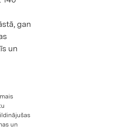
āstā, gan
as
īs un
rmais
tu
ildinājušas
mas un