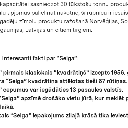
kapacitātei sasniedzot 30 tūkstošu tonnu produk
lu apjomus palielināt nākotnē, šī rūpnīca ir iesai
ggadēju zīmolu produktu ražošanā Norvēģijas, So
Igaunijas, Latvijas un citiem tirgiem.
? Interesanti fakti par “Selga”:
” pirmais klasiskais “kvadrātiņš” izcepts 1956.
a “Selga” kvadrātiņa attēlotas tieši 67 rūtiņas.
” cepumus var iegādāties 13 pasaules valstīs.
“Selga” apzīmē drošāko vietu jūrā, kur meklēt
laikā.
ais “Selga” iepakojums zilajā krāsā tika ievies