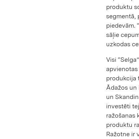
produktu so
segmentā, 
piedevām. “
sāļie cepum
uzkodas c
Visi “Selga”
apvienotas 
produkcija 
Ādažos un i
un Skandinā
investēti te
ražošanas k
produktu ra
Ražotne ir 