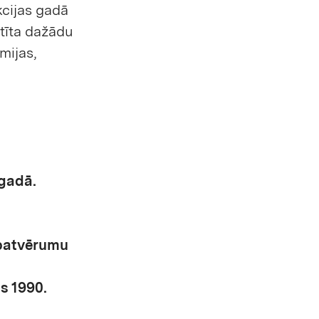
cijas gadā
stīta dažādu
mijas,
 gadā.
 patvērumu
ts 1990.