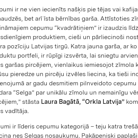
umi ir ne vien iecienīts našķis pie tējas vai kafija
udzēs, bet arī īsta bērnības garša. Attīstoties z
ināmajiem cepumu “kvadrātiņiem” ir izaudzis līdz
dienīgiem produktiem, cieši un pārliecinoši nost
ra pozīciju Latvijas tirgū. Katra jauna garša, ar k
uktu portfeli, ir rūpīgi izsvērta, lai sniegtu arvi
 garšas pircējiem, vienlaikus iemiesojot zīmola 
su pieredze un pircēju izvēles liecina, ka tieši in
ienojumā ar gadu desmitiem pilnveidoto cepumu
adara “Selga” par unikālu zīmolu un nemainīgu vē
rcējiem,” stāsta
Laura Bagātā, “Orkla Latvija”
kom
s vadītāja.
umi ir līderis cepumu kategorijā – teju katra treš
iņa nes Selgas nosaukumu. Pakāpeniski paplaši