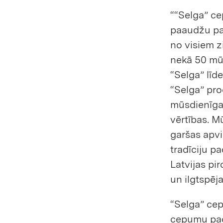
““Selga” cep
paaudžu paa
no visiem z
nekā 50 mūs
“Selga” līde
“Selga” prod
mūsdienīgas
vērtības. Mū
garšas apv
tradīciju p
Latvijas pi
un ilgtspēja
“Selga” cep
cepumu pac