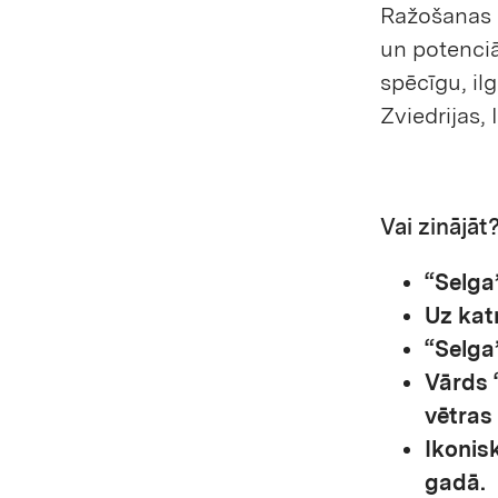
Ražošanas 
un potenciā
spēcīgu, il
Zviedrijas, 
Vai zinājāt
“Selga
Uz katr
“Selga
Vārds 
vētras 
Ikonisk
gadā.