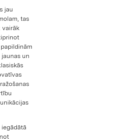
s jau
īmolam, tas
 vairāk
iprinot
o papildinām
en jaunas un
klasiskās
ovatīvas
 ražošanas
rtību
unikācijas
ā iegādātā
not