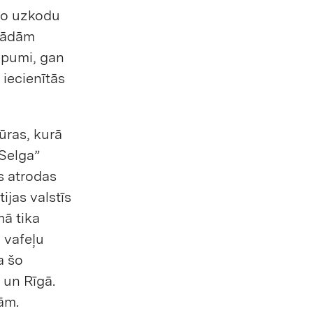
āļo uzkodu
ažādām
cepumi, gan
 iecienītās
tūras, kurā
“Selga”
s atrodas
ijas valstīs
mā tika
vafeļu
a šo
 un Rīgā.
ām.