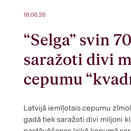
18.06.26
“Selga” svin 70
saražoti divi m
cepumu “kvadr
Latvijā iemīļotais cepumu zīmol
gadā tiek saražoti divi miljoni
pastāvēšanas laikā kopumā sar