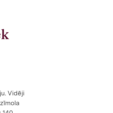
ek
u. Vidēji
 zīmola
z 140