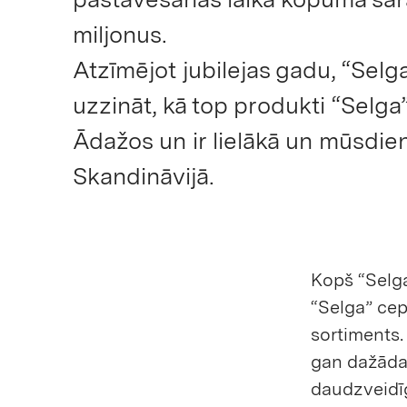
miljonus.
Atzīmējot jubilejas gadu, “Selga
uzzināt, kā top produkti “Selg
Ādažos un ir lielākā un mūsdien
Skandināvijā.
Kopš “Selga
“Selga” cep
sortiments.
gan dažāda
daudzveidīg