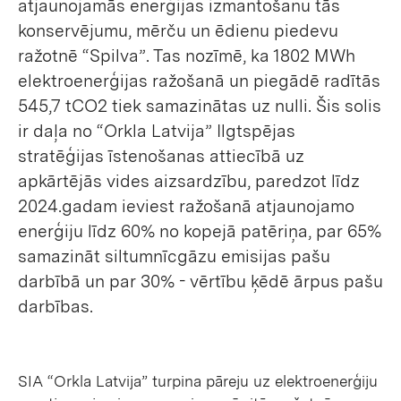
atjaunojamās enerģijas izmantošanu tās
konservējumu, mērču un ēdienu piedevu
ražotnē “Spilva”. Tas nozīmē, ka 1802 MWh
elektroenerģijas ražošanā un piegādē radītās
545,7 tCO2 tiek samazinātas uz nulli. Šis solis
ir daļa no “Orkla Latvija” Ilgtspējas
stratēģijas īstenošanas attiecībā uz
apkārtējās vides aizsardzību, paredzot līdz
2024.gadam ieviest ražošanā atjaunojamo
enerģiju līdz 60% no kopejā patēriņa, par 65%
samazināt siltumnīcgāzu emisijas pašu
darbībā un par 30% - vērtību ķēdē ārpus pašu
darbības.
SIA “Orkla Latvija” turpina pāreju uz elektroenerģiju