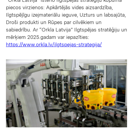
piecos virzienos: Apkārtējās vides aizsardzība,
Ilgtspējīgu izejmateriālu ieguve, Uzturs un labsajūta,
Droši produkti un Rūpes par cilvēkiem un
sabiedrību. Ar “Orkla Latvija” Ilgtspējas stratēģiju un
mērķiem 2025.gadam var iepazīties:
https://www.orkla.lv/ilgtspejas-strategija/