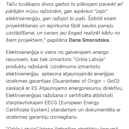
Taču tuvākajos divos gados to plānojam paveikt arī
pārējām mūsu ražotnēm
,
gan iepērkot “zaļo”
elektroenerģiju, gan ražojot to paši. Šobrīd esam
projektēšanas un iepirkuma fāzē saules paneļu
uzstādīšanai, un ceram jau šogad realizēt kādu no
šiem projektiem
,” papildina
Dana Smorodska.
Elektroenerģija ir viens no galvenajiem energo
resursiem, kas tiek izmantots “Orkla Latvija”
produktu ražošanā. Uzņēmuma izmantoto
elektroenerģiju apliecina atjaunojamās enerģijas
izcelsmes garantijas (Guarantees of Origin – GoO)
saskaņā ar ES Atjaunojamo energoresursu direktīvu.
Elektroenerģijas ražošana ir sertificēta atbilstoši
starptautiskajam EECS (European Energy
Certificate System) standartam un dokumentēta ar
izcelsmes garantiju izsniegšanu.
“Orkla Latvija” īsteno Ilgtspējas stratēģiju kopumā