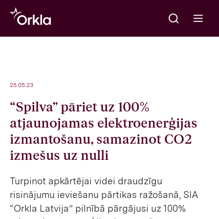
Meklēt
Go to frontpage
Open m
25.05.23
“Spilva” pāriet uz 100%
atjaunojamas elektroenerģijas
izmantošanu, samazinot CO2
izmešus uz nulli
Turpinot apkārtējai videi draudzīgu
risinājumu ieviešanu pārtikas ražošanā, SIA
“Orkla Latvija” pilnībā pārgājusi uz 100%