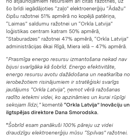
no atjaunojamiem resursiem arī citās ražotnēs, uz
šo brīdi iegādājoties “zaļo” elektroenerģiju “Ādažu”
čipšu ražotnei 51% apmērā no kopējā patēriņa,
“Laimas” saldumu ražotnei un “Orkla Latvija”
loģistikas centram katram 50% apmērā,
“Staburadzes” ražotnei 47% apmērā, “Orkla Latvija”
administrācijas ēkai Rīgā, Miera ielā – 47% apmērā.
“
Prasmīga energo resursu izmantošana nekad nav
bijusi svarīgāka kā šobrīd. Energo efektivitāte,
energo resursu avotu dažādošana un neatkarība no
ierobežotiem risinājumiem ir stratēģiski svarīgs
jautājums “Orkla Latvija”, ņemot vērā ražošanas
radīto ietekmi videi, ko apzināmies un kurai rūpīgi
sekojam līdzi,”
komentē
“Orkla Latvija” Inovāciju un
ilgtspējas direktore Dana Smorodska.
“
Šobrīd esam panākuši 100% pāreju uz videi
draudzīgu elektroenerģiju mūsu “Spilvas” ražotnei.