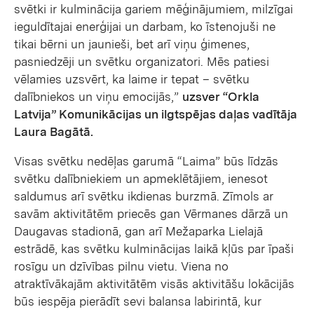
svētki ir kulminācija gariem mēģinājumiem, milzīgai
ieguldītajai enerģijai un darbam, ko īstenojuši ne
tikai bērni un jaunieši, bet arī viņu ģimenes,
pasniedzēji un svētku organizatori. Mēs patiesi
vēlamies uzsvērt, ka laime ir tepat – svētku
dalībniekos un viņu emocijās,”
uzsver “Orkla
Latvija” Komunikācijas un ilgtspējas daļas vadītāja
Laura Bagātā.
Visas svētku nedēļas garumā “Laima” būs līdzās
svētku dalībniekiem un apmeklētājiem, ienesot
saldumus arī svētku ikdienas burzmā. Zīmols ar
savām aktivitātēm priecēs gan Vērmanes dārzā un
Daugavas stadionā, gan arī Mežaparka Lielajā
estrādē, kas svētku kulminācijas laikā kļūs par īpaši
rosīgu un dzīvības pilnu vietu. Viena no
atraktīvākajām aktivitātēm visās aktivitāšu lokācijās
būs iespēja pierādīt sevi balansa labirintā, kur