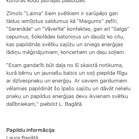
kultūras kodu jaunajās paaudzēs.
Zīmols “Laima” šiem svētkiem ir sarūpējis gan
tādus iemīļotus saldumus kā “Maigums” zefīri,
“Serenāde” un “Vāverīte” konfektes, gan arī “Selga”
cepumus, šokolādes batoniņus un daudz ko citu,
kas papildinās svētku sajūtu un sniegs enerģijas
lādiņu mēģinājumiem, koncertiem un deju soļiem.
“Esam gandarīti būt daļa no šī skaistā notikuma,
kurā bērnu un jauniešu balsis un soļi piepilda Rīgu
ar dzīvesprieku un enerģiju. Ar saviem gardumiem
vēlamies papildināt šo īpašo sajūtu un dāvāt nelielu
prieku un papildus enerģijas devu ikvienam svētku
dalībniekam,” piebilst L. Bagātā.
Papildu informācija:
Laura Bagātā