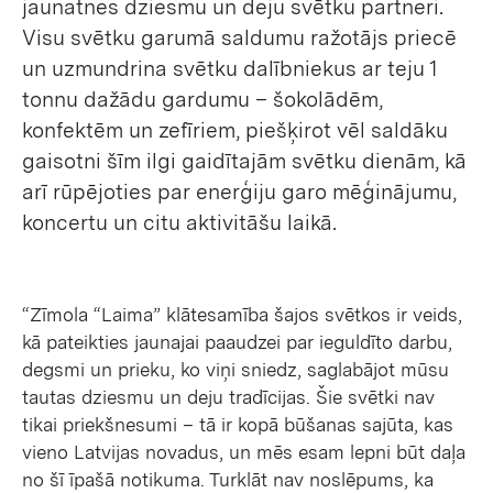
jaunatnes dziesmu un deju svētku partneri.
Visu svētku garumā saldumu ražotājs priecē
un uzmundrina svētku dalībniekus ar teju 1
tonnu dažādu gardumu – šokolādēm,
konfektēm un zefīriem, piešķirot vēl saldāku
gaisotni šīm ilgi gaidītajām svētku dienām, kā
arī rūpējoties par enerģiju garo mēģinājumu,
koncertu un citu aktivitāšu laikā.
“Zīmola “Laima” klātesamība šajos svētkos ir veids,
kā pateikties jaunajai paaudzei par ieguldīto darbu,
degsmi un prieku, ko viņi sniedz, saglabājot mūsu
tautas dziesmu un deju tradīcijas. Šie svētki nav
tikai priekšnesumi – tā ir kopā būšanas sajūta, kas
vieno Latvijas novadus, un mēs esam lepni būt daļa
no šī īpašā notikuma. Turklāt nav noslēpums, ka