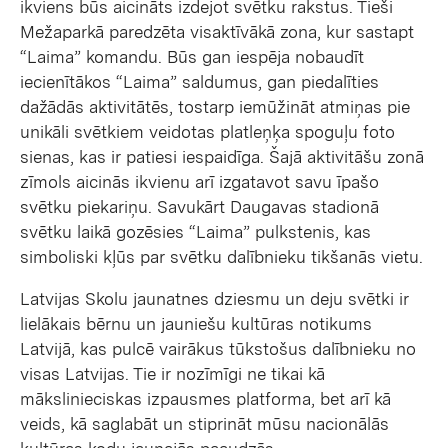
ikviens būs aicināts izdejot svētku rakstus. Tieši
Mežaparkā paredzēta visaktīvākā zona, kur sastapt
“Laima” komandu. Būs gan iespēja nobaudīt
iecienītākos “Laima” saldumus, gan piedalīties
dažādās aktivitātēs, tostarp iemūžināt atmiņas pie
unikāli svētkiem veidotas platleņķa spoguļu foto
sienas, kas ir patiesi iespaidīga. Šajā aktivitāšu zonā
zīmols aicinās ikvienu arī izgatavot savu īpašo
svētku piekariņu. Savukārt Daugavas stadionā
svētku laikā gozēsies “Laima” pulkstenis, kas
simboliski kļūs par svētku dalībnieku tikšanās vietu.
Latvijas Skolu jaunatnes dziesmu un deju svētki ir
lielākais bērnu un jauniešu kultūras notikums
Latvijā, kas pulcē vairākus tūkstošus dalībnieku no
visas Latvijas. Tie ir nozīmīgi ne tikai kā
mākslinieciskas izpausmes platforma, bet arī kā
veids, kā saglabāt un stiprināt mūsu nacionālās