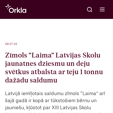
Meklēt
Go to frontpage
Open m
09.07.25
Zīmols “Laima” Latvijas Skolu
jaunatnes dziesmu un deju
svētkus atbalsta ar teju 1 tonnu
dažādu saldumu
Latvijā iemīļotais saldumu zīmols “Laima” arī
šajā gadā ir kopā ar tūkstošiem bērnu un
jauniešu, kļūstot par XIII Latvijas Skolu