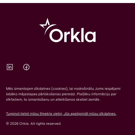
Orkla on Twitter
Orkla on Facebook
Mēs izmantojam sīkdatnes (cookies), lai nodrošinātu Jums iespējami
labāko mājaslapas pārlūkošanas pieredzi. Plašāku informāciju par
sīkfailiem, to izmantošanu un atteikšanos skatiet zemāk.
Turpinot lietot mūsu tīmekļa vietni, Jūs apstiprināt mūsu sīkdatnes.
© 2026 Orkla. All rights reserved