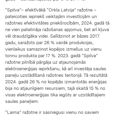
“Spilva”– efektīvākā “Orkla Latvija” ražotne –
pateicoties iepriekš veiktajām investīcijām un
ražotnes efektivitātes priekšrocībām, 2024. gadā tā
ne vien palielināja ražošanas apjomus, bet arī kļuva
vēl draudzīgāka videi. Salīdzinot ar bāzes 2017.
gadu, saražots par 26 % vairāk produkcijas,
vienlaikus samazinot kopējos izmešus uz vienu
tonnu produkta par 17 %. 2023. gadā “Spilva”
ražotne pilnībā pārgāja uz atjaunojamās
elektroenerģijas iepirkšanu, kā arī investēja saules
paneļu uzstādīšanā ražotnes teritorijā. Tā rezultātā
2024. gadā 26 % no kopējās izmantotās enerģijas
bija no atjaunīgiem resursiem, tajā skaitā 15 % no
visas elektroenerģijas tika iegūts ar uzstādītajiem
saules paneļiem.
“Laima” ražotne ir sasniegusi vienu no saviem