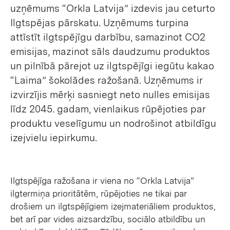
uzņēmums “Orkla Latvija” izdevis jau ceturto
Ilgtspējas pārskatu. Uzņēmums turpina
attīstīt ilgtspējīgu darbību, samazinot CO2
emisijas, mazinot sāls daudzumu produktos
un pilnībā pārejot uz ilgtspējīgi iegūtu kakao
“Laima” šokolādes ražošanā. Uzņēmums ir
izvirzījis mērķi sasniegt neto nulles emisijas
līdz 2045. gadam, vienlaikus rūpējoties par
produktu veselīgumu un nodrošinot atbildīgu
izejvielu iepirkumu.
Ilgtspējīga ražošana ir viena no “Orkla Latvija”
ilgtermiņa prioritātēm, rūpējoties ne tikai par
drošiem un ilgtspējīgiem izejmateriāliem produktos,
bet arī par vides aizsardzību, sociālo atbildību un