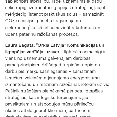
sabiedrības labklājību. Tādēļ uzņēmums ik gadu
seko rūpīgi izstrādātai Ilgtspējas stratēģijai, ļaujot
mērķtiecīgi īstenot praktiskus soļus – samazināt
CO
e emisijas, pāriet uz atjaunojamo
2
elektroenerģiju, kā arī samazināt atkritumus un
ūdens patēriņu ražošanas procesos.
Laura Bagātā, “Orkla Latvija” Komunikācijas un
ilgtspējas vadītāja, uzsver
: “Ilgtspēja nemainīgi ir
viens no uzņēmuma galvenajiem darbības
pamatprincipiem. Arī šogad turpinām nopietnu
darbu pie mērķu sasniegšanas – samazinām
izmešus, veicinām atjaunojamo energoresursu
izmantošanu un mazinām ražošanas ietekmi uz vidi.
Pašlaik strādājam pie nākamā perioda Ilgtspējas
stratēģijas, kas ir loģisks turpinājums jau
paveiktajam un atspoguļos mūsu pārliecību –
rīkoties atbildīgi pret klientiem, partneriem,
darbiniekiem un sabiedrību kopumā, radot