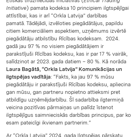
Ētiskās tirdzniecības iniciatīvas (
Ethical Trading
Initiative
) pamata kodeksa 10 principiem ilgtspējīgai
attīstībai, kas ir arī “Orkla Latvija” darbības
pamatā. Tādējādi, izvēloties piegādātājus, papildu
citiem komerciāliem aspektiem, uzņēmums izvērtē
piegādātāju atbilstību Rīcības kodeksam. 2024.
gadā jau 97 % no visiem piegādātājiem ir
parakstījuši Rīcības kodeksu, kas ir par 17 % vairāk,
salīdzinot ar 2023. gada datiem – 80 %. Kā norāda
Laura Bagātā, “Orkla Latvija” Komunikācijas un
ilgtspējas vadītāja
: “Fakts, ka jau 97 % mūsu
piegādātāju ir parakstījuši Rīcības kodeksu, apliecina
gan mūsu, gan partneru nopietno attieksmi pret
atbildīgu uzņēmējdarbību. Šī sadarbība ilgtermiņā
veicina pozitīvas pārmaiņas un palīdz īstenot
ilgtspējīgus saimnieciskās darbības principus, par ko
esam pateicīgi ikvienam partnerim.”
Ar “Orkla Latvija” 2024. gada Ilgtspējas pārskatu