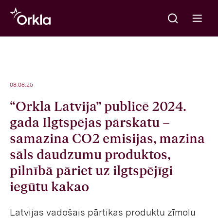
Meklēt
Go to frontpage
Open m
08.08.25
“Orkla Latvija” publicē 2024.
gada Ilgtspējas pārskatu –
samazina CO2 emisijas, mazina
sāls daudzumu produktos,
pilnībā pāriet uz ilgtspējīgi
iegūtu kakao
Latvijas vadošais pārtikas produktu zīmolu