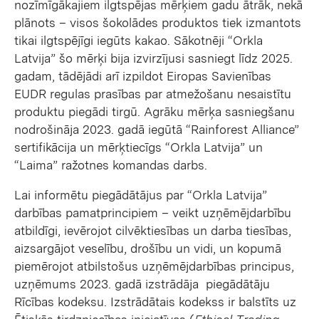
nozīmīgākajiem ilgtspējas mērķiem gadu ātrāk, nekā
plānots – visos šokolādes produktos tiek izmantots
tikai ilgtspējīgi iegūts kakao. Sākotnēji “Orkla
Latvija” šo mērķi bija izvirzījusi sasniegt līdz 2025.
gadam, tādējādi arī izpildot Eiropas Savienības
EUDR regulas prasības par atmežošanu nesaistītu
produktu piegādi tirgū. Agrāku mērķa sasniegšanu
nodrošināja 2023. gadā iegūtā “Rainforest Alliance”
sertifikācija un mērķtiecīgs “Orkla Latvija” un
“Laima” ražotnes komandas darbs.
Lai informētu piegādātājus par “Orkla Latvija”
darbības pamatprincipiem – veikt uzņēmējdarbību
atbildīgi, ievērojot cilvēktiesības un darba tiesības,
aizsargājot veselību, drošību un vidi, un kopumā
piemērojot atbilstošus uzņēmējdarbības principus,
uzņēmums 2023. gadā izstrādāja piegādātāju
Rīcības kodeksu. Izstrādātais kodekss ir balstīts uz