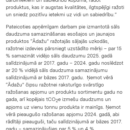
produktus, kas ir augstas kvalitātes, ilgtspējīgi ražoti
un sniedz pozitīvu ietekmi uz vidi un sabiedrību.”
Pateicoties apņēmīgam darbam pie izmantotā sāls
daudzuma samazināšanas esošajos un jaunajos
produktos “Ādažu” ražotajās sāļajās uzkodās,
ražotnei izdevies pārsniegt uzstādīto mērķi – par 15
% samazināt vidējo sāls daudzumu 2025. gadā
salīdzinājumā ar 2017. gadu – 2024. gadu noslēdzot
ar 20 % vidējā sāls daudzuma samazinājumu
salīdzinājumā ar bāzes 2017. gadu. Ņemot vērā
“Ādažu” čipsu ražotnei raksturīgo svārstīgo
ražošanas apjomu un produktu sortimentu gadu no
gada, arī kopējais tCO
e izmešu daudzums un
2
apjoms uz vienu tonnu produkta ir mainīgs. Ņemot
vērā pieaugušo ražošanas apjomu 2024. gadā, abi
rādītāji pieauguši, taču salīdzinājumā ar bāzes 2017.
gadu – samazinājušies par 5 % un 4 %.