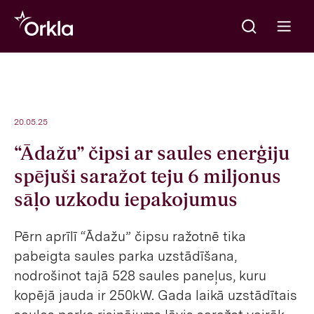
Meklēt
Go to frontpage
Open m
20.05.25
“Ādažu” čipsi ar saules enerģiju
spējuši saražot teju 6 miljonus
sāļo uzkodu iepakojumus
Pērn aprīlī “Ādažu” čipsu ražotnē tika
pabeigta saules parka uzstādīšana,
nodrošinot tajā 528 saules paneļus, kuru
kopējā jauda ir 250kW. Gada laikā uzstādītais