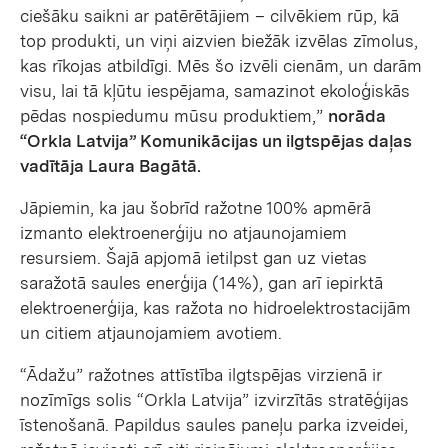
ciešāku saikni ar patērētājiem – cilvēkiem rūp, kā
top produkti, un viņi aizvien biežāk izvēlas zīmolus,
kas rīkojas atbildīgi. Mēs šo izvēli cienām, un darām
visu, lai tā kļūtu iespējama, samazinot ekoloģiskās
pēdas nospiedumu mūsu produktiem,”
norāda
“Orkla Latvija” Komunikācijas un ilgtspējas daļas
vadītāja Laura Bagātā.
Jāpiemin, ka jau šobrīd ražotne 100% apmērā
izmanto elektroenerģiju no atjaunojamiem
resursiem. Šajā apjomā ietilpst gan uz vietas
saražotā saules enerģija (14%), gan arī iepirktā
elektroenerģija, kas ražota no hidroelektrostacijām
un citiem atjaunojamiem avotiem.
“Ādažu” ražotnes attīstība ilgtspējas virzienā ir
nozīmīgs solis “Orkla Latvija” izvirzītās stratēģijas
īstenošanā. Papildus saules paneļu parka izveidei,