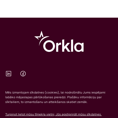
Orkla on Twitter
Orkla on Facebook
Mēs izmantojam sīkdatnes (cookies), lai nodrošinātu Jums iespējami
labāko mājaslapas pārlūkošanas pieredzi. Plašāku informāciju par
sīkfailiem, to izmantošanu un atteikšanos skatiet zemāk.
Turpinot lietot mūsu tīmekļa vietni, Jūs apstiprināt mūsu sīkdatnes.