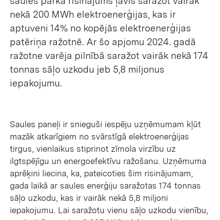
saules parka risinājums ļāvis saražot vairāk
nekā 200 MWh elektroenerģijas, kas ir
aptuveni 14% no kopējās elektroenerģijas
patēriņa ražotnē. Ar šo apjomu 2024. gadā
ražotne varēja pilnībā saražot vairāk nekā 174
tonnas sāļo uzkodu jeb 5,8 miljonus
iepakojumu.
Saules paneļi ir snieguši iespēju uzņēmumam kļūt
mazāk atkarīgiem no svārstīgā elektroenerģijas
tirgus, vienlaikus stiprinot zīmola virzību uz
ilgtspējīgu un energoefektīvu ražošanu. Uzņēmuma
aprēķini liecina, ka, pateicoties šim risinājumam,
gada laikā ar saules enerģiju saražotas 174 tonnas
sāļo uzkodu, kas ir vairāk nekā 5,8 miljoni
iepakojumu. Lai saražotu vienu sāļo uzkodu vienību,