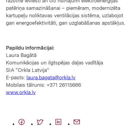
ražotnē ieviesti arī citi risinājumi elektroenerģijas
patēriņa samazināšanai – piemēram, modernizēta
kartupeļu noliktavas ventilācijas sistēma, uzlabojot
gan energoefektivitāti, gan uzglabāšanas apstākļus.
Papildu informācijai:
Laura Bagātā
Komunikācijas un ilgtspējas daļas vadītāja
SIA “Orkla Latvija”
E-pasts:
laura.bagata@orkla.lv
Mobilais tālrunis: +371 26115666
www.orkla.lv