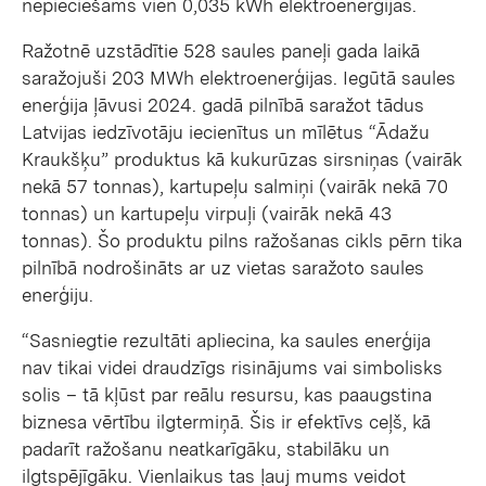
nepieciešams vien 0,035 kWh elektroenerģijas.
Ražotnē uzstādītie 528 saules paneļi gada laikā
saražojuši 203 MWh elektroenerģijas. Iegūtā saules
enerģija ļāvusi 2024. gadā pilnībā saražot tādus
Latvijas iedzīvotāju iecienītus un mīlētus “Ādažu
Kraukšķu” produktus kā kukurūzas sirsniņas (vairāk
nekā 57 tonnas), kartupeļu salmiņi (vairāk nekā 70
tonnas) un kartupeļu virpuļi (vairāk nekā 43
tonnas). Šo produktu pilns ražošanas cikls pērn tika
pilnībā nodrošināts ar uz vietas saražoto saules
enerģiju.
“Sasniegtie rezultāti apliecina, ka saules enerģija
nav tikai videi draudzīgs risinājums vai simbolisks
solis – tā kļūst par reālu resursu, kas paaugstina
biznesa vērtību ilgtermiņā. Šis ir efektīvs ceļš, kā
padarīt ražošanu neatkarīgāku, stabilāku un
ilgtspējīgāku. Vienlaikus tas ļauj mums veidot