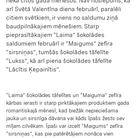
nekā citos gada mēnešos. Nav noslēpums, ka
arī Svētā Valentīna diena februārī, paralēli
citiem svētkiem, ir viens no saldumu ziņā
baudpilnākajiem mēnešiem. Starp
pieprasītākajiem “Laima” šokolādes
saldumiem februārī ir “Maigums” zefīra
“sirsniņas”, tumšās šokolādes tāfelīte
“Lukss”, kā arī piena šokolādes tāfelīte
“Lācītis Ķepainītis”.
“Laima” šokolādes tāfelītes un “Maiguma” zefīra
kārbas ierasti ir starp pirktākajiem produktiem gada
romantiskajā mēnesī, kad biežāk nepieciešama
jauka un sirsnīga dāvana vai kāds īpašs žests sev
mīļam cilvēkam. Īpaši var izcelt “Maigums” zefīra
“sirsniņas”, kas pie patērētājiem nonāca vien