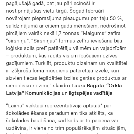
pagājušajā gadā, bet jau pārliecinoši ir
nostiprinājušas vietu tirgū. Šogad februārī
novērojam pieprasījuma pieaugumu par teju 50 %,
salīdzinājumā ar citiem gada mēnešiem, nodrošinot
pircējiem vairāk nekā 1,7 tonnas “Maigums” zefīra
“sirsniņu”. “Sirsniņas” formas zefīru ieviešana bija
loģisks solis pretī patērētāju vēlmēm un vajadzībām
– produktam, kas radīts visiem īpašajiem dzīves
gadījumiem. Turklāt, produktu dizainam un kvalitātei
ir izšķiroša loma mūsdienu patērētāja izvēlē, kuri
aizvien tiecas iegādāties izcilas garšas produktus ar
simbolisku nozīmi,” skaidro
Laura Bagātā, “Orkla
Latvija” Komunikācijas un ilgtspējas vadītāja
.
“Laima” veiktajā reprezentatīvajā aptaujā* par
šokolādes ēšanas paradumiem tika atklāts, ka
šokolādes baudīšana, kad kāds ar to pacienā vai
uzdāvina, ir viena no trim populārākajām situācijām,