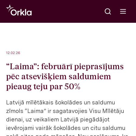
Meklēt
Go to frontpage
Open m
12.02.26
“Laima”: februārī pieprasījums
pēc atsevišķiem saldumiem
pieaug teju par 50%
Latvijā mīlētākais šokolādes un saldumu
zīmols “Laima” ir sagatavojies Visu Mīlētāju
dienai, uz veikaliem Latvijā piegādājot
ievērojami vairāk šokolādes un citu saldumu