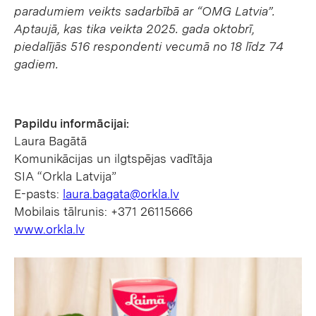
paradumiem veikts sadarbībā ar “OMG Latvia”.
Aptaujā, kas tika veikta 2025. gada oktobrī,
piedalījās 516 respondenti vecumā no 18 līdz 74
gadiem.
Papildu informācijai:
Laura Bagātā
Komunikācijas un ilgtspējas vadītāja
SIA “Orkla Latvija”
E-pasts:
laura.bagata@orkla.lv
Mobilais tālrunis: +371 26115666
www.orkla.lv