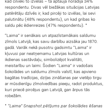
kad cilvēki to izvēlas – tā aptaujā norādīja 34%
respondentu. Divas vēl biežākas situācijas Latvijas
patērētāju dzīvēs ir, kad pircēji to izvēlas, lai sevi
palutinātu (48% respondentu), un kad gribas ko
saldu pēc ēdienreizes (47% respondentu). *
“Laima” ir senākais un atpazīstamākais saldumu
zīmols Latvijā, kas savu darbību aizsāka jau 1870.
gadā. Vairāk nekā pusotru gadsimtu “Laima” ir
kļuvusi par neatņemamu Latvijas kultūras un
ikdienas sastāvdaļu, simbolizējot kvalitāti,
meistarību un laimi. Šodien “Laima” ir vadošais
šokolādes un saldumu zīmols valstī, kas apvieno
bagātas tradīcijas, dziļas zināšanas par vietējo tirgu
ar mūsdienīgu zīmolvedības pieeju, radot produktus,
kuri priecē pircējus gan Latvijā, gan ārpus tās
robežām.
*
“Laima” Snapshot pētījums par šokolādes ēšanas