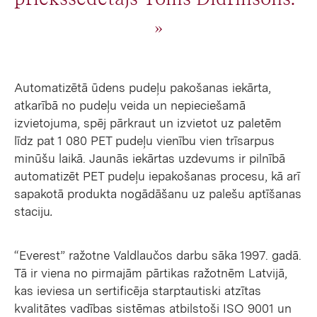
Automatizētā ūdens pudeļu pakošanas iekārta,
atkarībā no pudeļu veida un nepieciešamā
izvietojuma, spēj pārkraut un izvietot uz paletēm
līdz pat 1 080 PET pudeļu vienību vien trīsarpus
minūšu laikā. Jaunās iekārtas uzdevums ir pilnībā
automatizēt PET pudeļu iepakošanas procesu, kā arī
sapakotā produkta nogādāšanu uz palešu aptīšanas
staciju
.
“Everest” ražotne Valdlaučos darbu sāka 1997. gadā.
Tā ir viena no pirmajām pārtikas ražotnēm Latvijā,
kas ieviesa un sertificēja starptautiski atzītas
kvalitātes vadības sistēmas atbilstoši ISO 9001 un