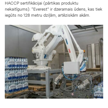
HACCP sertifikācijai (pārtikas produktu
nekaitīgums). “Everest” ir dzeramais ūdens, kas tiek
iegūts no 128 metru dziļām, artēziskām akām.