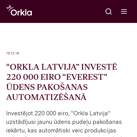
Meklēt
Go to frontpage
Open m
19.12.19
“ORKLA LATVIJA” INVESTĒ
220 000 EIRO “EVEREST”
ŪDENS PAKOŠANAS
AUTOMATIZĒŠANĀ
Investējot 220 000 eiro, “Orkla Latvija”
uzstādījusi jaunu ūdens pudeļu pakošanas
iekārtu, kas automātiski veic produkcijas