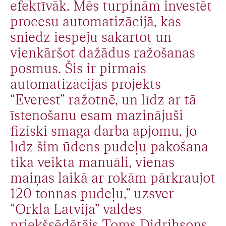
efektīvāk. Mēs turpinām investēt
procesu automatizācijā, kas
sniedz iespēju sakārtot un
vienkāršot dažādus ražošanas
posmus. Šis ir pirmais
automatizācijas projekts
“Everest” ražotnē, un līdz ar tā
īstenošanu esam mazinājuši
fiziski smaga darba apjomu, jo
līdz šim ūdens pudeļu pakošana
tika veikta manuāli, vienas
maiņas laikā ar rokām pārkraujot
120 tonnas pudeļu,” uzsver
“Orkla Latvija” valdes
priekšsēdētājs Toms Didrihsons.