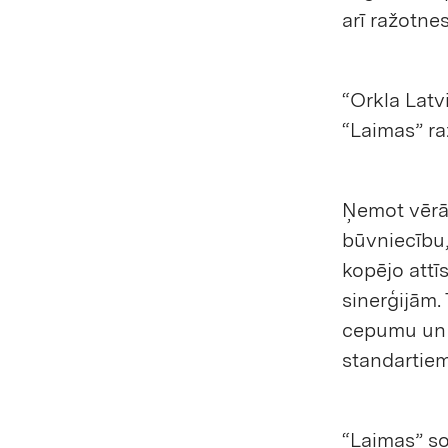
arī ražotne
“Orkla Latv
“Laimas” ra
Ņemot vērā
būvniecību,
kopējo attī
sinerģijām.
cepumu un v
standartiem
“Laimas” so