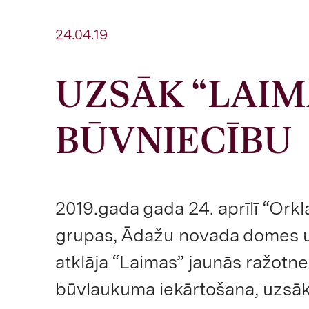
24.04.19
UZSĀK “LAIM
BŪVNIECĪBU
2019.gada gada 24. aprīlī “Orkl
grupas, Ādažu novada domes u
atklāja “Laimas” jaunās ražotn
būvlaukuma iekārtošana, uzsāk