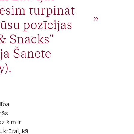
rēsim turpināt
mūsu pozīcijas
 & Snacks”
āja Šanete
).
dība
nās
z šim ir
uktūrai, kā