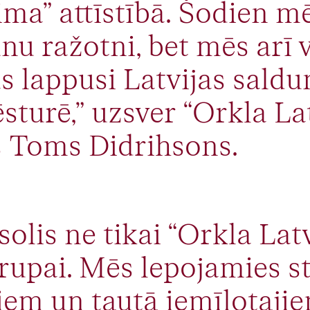
ma” attīstībā. Šodien mē
nu ražotni, bet mēs arī
as lappusi Latvijas sald
sturē,” uzsver “Orkla Lat
s Toms Didrihsons.
 solis ne tikai “Orkla Latv
grupai. Mēs lepojamies s
iem un tautā iemīļotajie