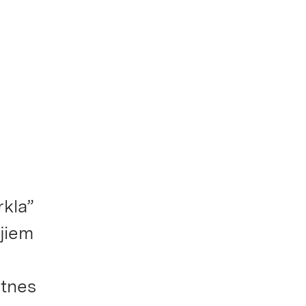
rkla”
jiem
otnes