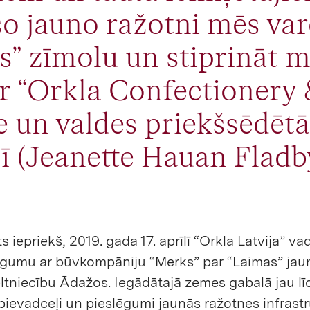
šo jauno ražotni mēs va
as” zīmolu un stiprināt 
ver “Orkla Confectionery
e un valdes priekšsēdēt
 (Jeanette Hauan Fladby
s iepriekš, 2019. gada 17. aprīlī “Orkla Latvija” va
līgumu ar būvkompāniju “Merks” par “Laimas” jau
ltniecību Ādažos. Iegādātajā zemes gabalā jau līd
pievadceļi un pieslēgumi jaunās ražotnes infrastr