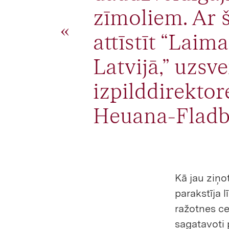
zīmoliem. Ar 
attīstīt “Laim
Latvijā,” uzs
izpilddirektor
Heuana-Fladbī
Kā jau ziņot
parakstīja 
ražotnes ce
sagatavoti 