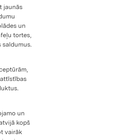
at jaunās
aldumu
olādes un
feļu tortes,
s saldumus.
eceptūrām,
attīstības
duktus.
vojamo un
atvijā kopš
t vairāk