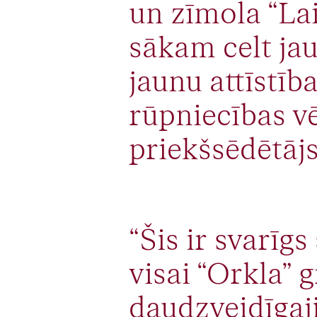
un zīmola “Lai
sākam celt jau
jaunu attīstīb
rūpniecības vē
priekšsēdētāj
“Šis ir svarīgs
visai “Orkla” 
daudzveidīgaj