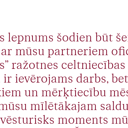
ss lepnums šodien būt še
 ar mūsu partneriem ofic
s” ražotnes celtniecības
r ievērojams darbs, bet 
iem un mērķtiecību mē
i mūsu mīlētākajam sal
ir vēsturisks moments 