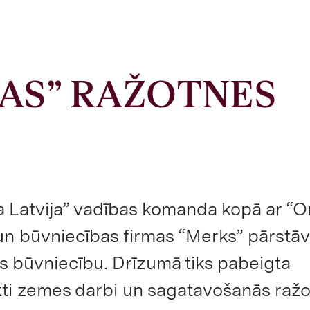
AS” RAŽOTNES
a Latvija” vadības komanda kopā ar “O
n būvniecības firmas “Merks” pārstāv
es būvniecību. Drīzumā tiks pabeigta
ti zemes darbi un sagatavošanās raž