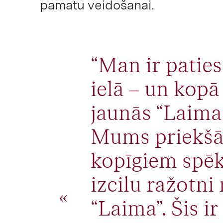
pamatu veidošanai.
“Man ir patie
ielā – un kopā
jaunās “Laima
Mums priekšā i
kopīgiem spēk
izcilu ražotn
“Laima”. Šis 