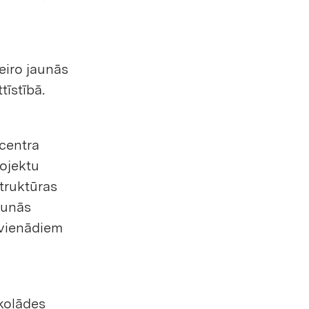
eiro jaunās
īstībā.
centra
ojektu
struktūras
aunās
i vienādiem
kolādes