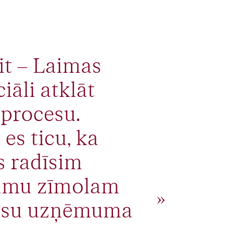
it – Laimas
iāli atklāt
 procesu.
es ticu, ka
s radīsim
dumu zīmolam
mūsu uzņēmuma