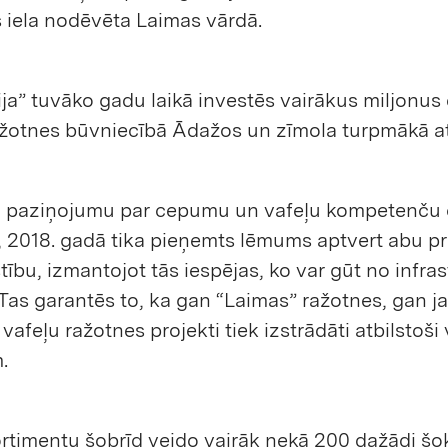
s iela nodēvēta Laimas vārdā.
ija” tuvāko gadu laikā investēs vairākus miljonus 
žotnes būvniecībā Ādažos un zīmola turpmākā att
 paziņojumu par cepumu un vafeļu kompetenču 
 2018. gadā tika pieņemts lēmums aptvert abu pr
stību, izmantojot tās iespējas, ko var gūt no infra
 Tas garantēs to, ka gan “Laimas” ražotnes, gan j
afeļu ražotnes projekti tiek izstrādāti atbilstoš
.
rtimentu šobrīd veido vairāk nekā 200 dažādi šo