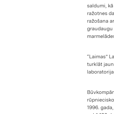
saldumi, kā 
ražotnes da
ražošana ar
graudaugu b
marmelādes
“Laimas” La
turklāt jau
laboratorija
Būvkompāni
rūpniecisko
1996. gada,