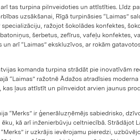
arī tas turpina pilnveidoties un attīstīties. Līdz p
rbības uzsākšanai, Rīgā turpināsies “Laimas” s
 specializāciju, ražojot šokolādes konfektes, šok
atoniņus, šerbetus, zefīrus, vafeļu konfektes, va
 un arī “Laimas” ekskluzīvos, ar rokām gatavoto
tvijas komanda turpina strādāt pie inovatīvām r
najā “Laimas” ražotnē Ādažos atradīsies moderna 
, kas ļaus attīstīt un pilnveidot arvien jaunus pro
ja “Merks” ir ģenerāluzņēmējs sabiedrisko, dzī
 ēku, kā arī inženierbūvju celtniecībā. Strādājot L
 “Merks” ir uzkrājis ievērojamu pieredzi, uzbūvējo