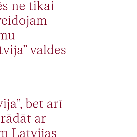
s ne tikai
 veidojam
umu
vija” valdes
ija”, bet arī
trādāt ar
m Latvijas