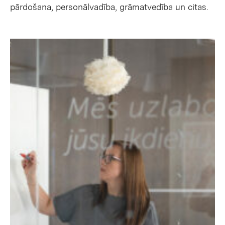
pārdošana, personālvadība, grāmatvedība un citas.
set active gallery item