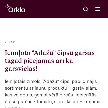
Meklēt
Go to frontpage
Open m
26.04.23
Iemīļoto “Ādažu” čipsu garšas
tagad pieejamas arī kā
garšvielas!
Iemīļotais zīmols “Ādažu” čipsi papildinājis
sortimentu ar jaunu produktu – garšvielām,
kas veidotas, ņemot vērā pircēju iecienītās
čipsu garšas - tomātu, siera, kā arī – krējuma