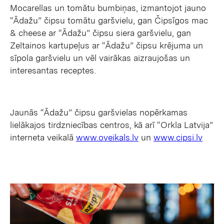
Mocarellas un tomātu bumbiņas, izmantojot jauno
“Ādažu” čipsu tomātu garšvielu, gan Čipsīgos mac
& cheese ar “Ādažu” čipsu siera garšvielu, gan
Zeltainos kartupeļus ar “Ādažu” čipsu krējuma un
sīpola garšvielu un vēl vairākas aizraujošas un
interesantas receptes.
Jaunās “Ādažu” čipsu garšvielas nopērkamas
lielākajos tirdzniecības centros, kā arī “Orkla Latvija”
interneta veikalā
www.oveikals.lv
un
www.cipsi.lv