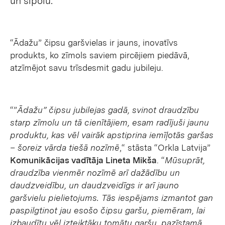
un sīpolu.
“Ādažu” čipsu garšvielas ir jauns, inovatīvs
produkts, ko zīmols saviem pircējiem piedāvā,
atzīmējot savu trīsdesmit gadu jubileju.
“”
Ādažu” čipsu jubilejas gadā, svinot draudzību
starp zīmolu un tā cienītājiem, esam radījuši jaunu
produktu, kas vēl vairāk apstiprina iemīļotās garšas
– šoreiz vārda tiešā nozīmē
,“ stāsta “Orkla Latvija”
Komunikācijas vadītāja Lineta Mikša
. “
Mūsuprāt,
draudzība vienmēr nozīmē arī dažādību un
daudzveidību, un daudzveidīgs ir arī jauno
garšvielu pielietojums. Tās iespējams izmantot gan
paspilgtinot jau esošo čipsu garšu, piemēram, lai
izbaudītu vēl izteiktāku tomātu garšu, pazīstamā