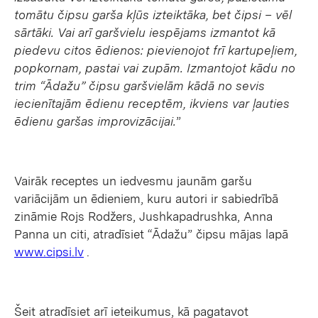
tomātu čipsu garša kļūs izteiktāka, bet čipsi – vēl
sārtāki. Vai arī garšvielu iespējams izmantot kā
piedevu citos ēdienos: pievienojot frī kartupeļiem,
popkornam, pastai vai zupām. Izmantojot kādu no
trim “Ādažu” čipsu garšvielām kādā no sevis
iecienītajām ēdienu receptēm, ikviens var ļauties
ēdienu garšas improvizācijai.
”
Vairāk receptes un iedvesmu jaunām garšu
variācijām un ēdieniem, kuru autori ir sabiedrībā
zināmie Rojs Rodžers, Jushkapadrushka, Anna
Panna un citi, atradīsiet “Ādažu” čipsu mājas lapā
www.cipsi.lv
.
Šeit atradīsiet arī ieteikumus, kā pagatavot