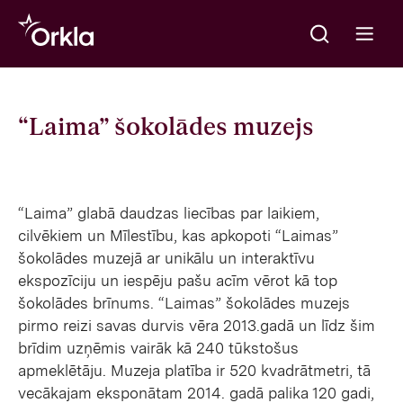
Meklēt
Go to frontpage
Open m
“Laima” šokolādes muzejs
“Laima” glabā daudzas liecības par laikiem,
cilvēkiem un Mīlestību, kas apkopoti “Laimas”
šokolādes muzejā ar unikālu un interaktīvu
ekspozīciju un iespēju pašu acīm vērot kā top
šokolādes brīnums. “Laimas” šokolādes muzejs
pirmo reizi savas durvis vēra 2013.gadā un līdz šim
brīdim uzņēmis vairāk kā 240 tūkstošus
apmeklētāju. Muzeja platība ir 520 kvadrātmetri, tā
vecākajam eksponātam 2014. gadā palika 120 gadi,