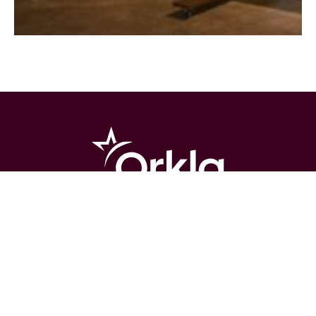
Orkla on Twitter
Orkla on Facebook
Mēs izmantojam sīkdatnes (cookies), lai nodrošinātu Jums iespējami
labāko mājaslapas pārlūkošanas pieredzi. Plašāku informāciju par