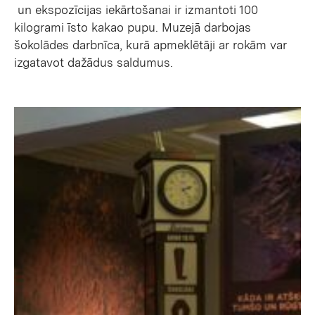
un ekspozīcijas iekārtošanai ir izmantoti 100
kilogrami īsto kakao pupu. Muzejā darbojas
šokolādes darbnīca, kurā apmeklētāji ar rokām var
izgatavot dažādus saldumus.
set active gallery item