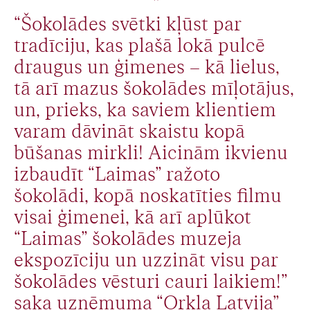
“Šokolādes svētki kļūst par
tradīciju, kas plašā lokā pulcē
draugus un ģimenes – kā lielus,
tā arī mazus šokolādes mīļotājus,
un, prieks, ka saviem klientiem
varam dāvināt skaistu kopā
būšanas mirkli! Aicinām ikvienu
izbaudīt “Laimas” ražoto
šokolādi, kopā noskatīties filmu
visai ģimenei, kā arī aplūkot
“Laimas” šokolādes muzeja
ekspozīciju un uzzināt visu par
šokolādes vēsturi cauri laikiem!”
saka uzņēmuma “Orkla Latvija”