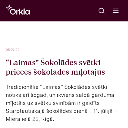
Meklēt
Go to frontpage
Open m
05.07.22
“Laimas” Šokolādes svētki
priecēs šokolādes mīļotājus
Tradicionālie “Laimas” Šokolādes svētki
notiks arī šogad, un ikviens saldā garduma
mīļotājs uz svētku svinībām ir gaidīts
Starptautiskajā šokolādes dienā – 11. jūlijā –
Miera ielā 22, Rīgā.