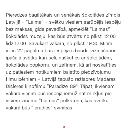
Pieredzes bagātākais un senākais šokolādes zīmols
Latvijā – “Laima” – svētku viesiem sarūpējis iespēju
bez maksas, gida pavadībā, apmeklēt “Laimas”
šokolādes muzeju, kas būs atvērts no plkst. 12.00
līdz 17.00. Savukārt vakarā, no plkst. 19.30 Miera
ielas 22 pagalmā būs iespēja izbaudīt vizināšanos
īpašajā svētku karuselī, našķoties ar šokolādēm,
šokolādes popkornu un zefīriem, kā arī noskatīties
uz patiesiem notikumiem balstīto piedzīvojumu
filmu bērniem – Latvijā tapušo režisores Madaras
Dišleres kinofilmu “Paradīze’ 89”. Tāpat, ikvienam
vakara viesim būs iespēja iemūžināt mirkļus pie
visiem zināmā “Laimas” pulksteņa, kas svētku
vakarā būs “ieradies” svinībās.