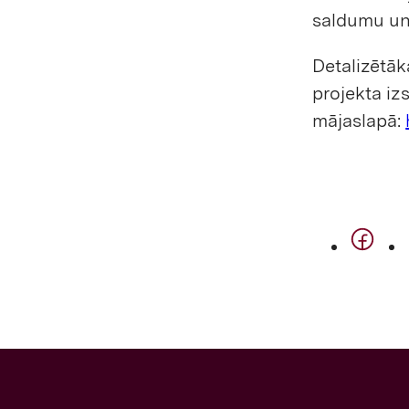
saldumu un
Detalizētāk
projekta iz
mājaslapā: