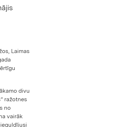
ājis
žos, Laimas
.gada
ērtīgu
 nākamo divu
s” ražotnes
as no
na vairāk
 ieguldījusi