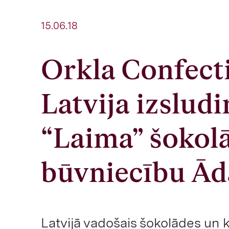
15.06.18
Orkla Confect
Latvija izslud
“Laima” šokol
būvniecību Ād
Latvijā vadošais šokolādes un 