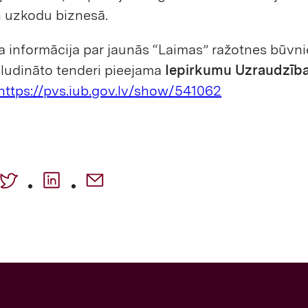
 uzkodu biznesā.
a informācija par jaunās “Laimas” ražotnes būvn
sludināto tenderi pieejama
Iepirkumu Uzraudzība
https://pvs.iub.gov.lv/show/541062