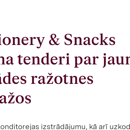
ionery & Snacks
ina tenderi par jau
ādes ražotnes
ažos
konditorejas izstrādājumu, kā arī uzko