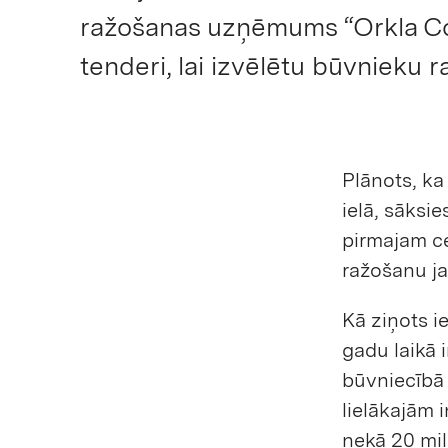
ražošanas uzņēmums “Orkla Con
tenderi, lai izvēlētu būvnieku r
Plānots, ka
ielā, sāksi
pirmajam ce
ražošanu ja
Kā ziņots i
gadu laikā 
būvniecībā 
lielākajām 
nekā 20 milj