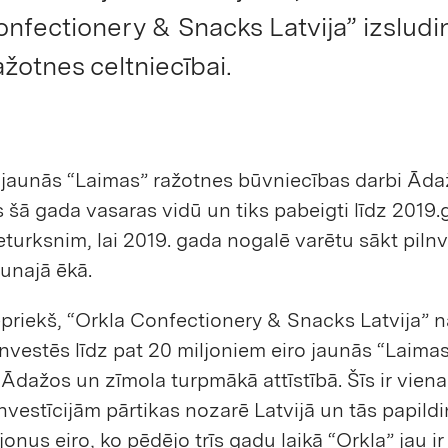
fectionery & Snacks Latvija” izsludin
ažotnes celtniecībai.
 jaunās “Laimas” ražotnes būvniecības darbi Āda
es šā gada vasaras vidū un tiks pabeigti līdz 2019
turksnim, lai 2019. gada nogalē varētu sākt pilnv
unajā ēkā.
epriekš, “Orkla Confectionery & Snacks Latvija”
investēs līdz pat 20 miljoniem eiro jaunās “Laima
Ādažos un zīmola turpmākā attīstībā. Šīs ir vien
investīcijām pārtikas nozarē Latvijā un tās papildi
onus eiro, ko pēdējo trīs gadu laikā “Orkla” jau ir