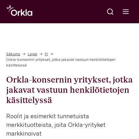
Meklēt
Go to frontpage
Open m
Sākums
Legal
FI
Orkla-konsernin yritykset, jotka jakavat vastuun henkilötietojen
käsittelyssä
Orkla-konsernin yritykset, jotka
jakavat vastuun henkilötietojen
käsittelyssä
Roolit ja esimerkit tunnetuista
merkkituotteista, joita Orkla-yrityket
markkinoivat