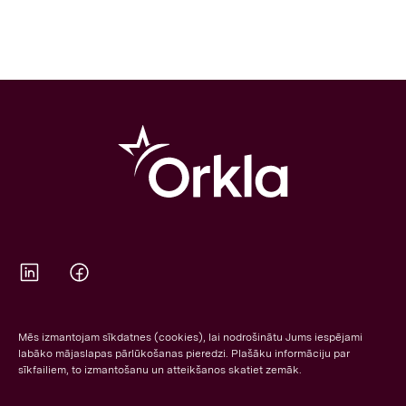
Orkla on Twitter
Orkla on Facebook
Mēs izmantojam sīkdatnes (cookies), lai nodrošinātu Jums iespējami
labāko mājaslapas pārlūkošanas pieredzi. Plašāku informāciju par
sīkfailiem, to izmantošanu un atteikšanos skatiet zemāk.