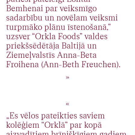
Bemhenai par veiksmīgo
sadarbību un novēlam veiksmi
turpmāko plānu īstenošanā,”
uzsver “Orkla Foods” valdes
priekšsēdētāja Baltijā un
Ziemeļvalstīs Anna-Beta
Froihena (Ann-Beth Freuchen).
„Es vēlos pateikties saviem
kolēģiem “Orklā” par kopā
aizvadītiem brīnišķīgiem gadiem.