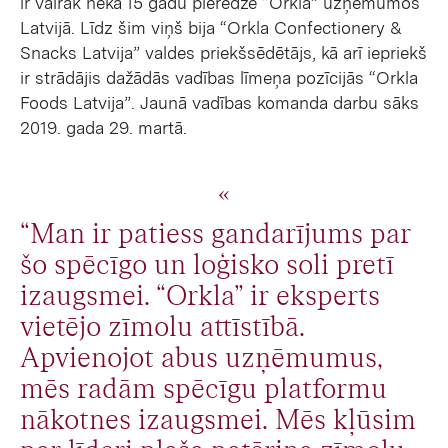
ir vairāk nekā 15 gadu pieredze “Orkla” uzņēmumos
Latvijā. Līdz šim viņš bija “Orkla Confectionery &
Snacks Latvija” valdes priekšsēdētājs, kā arī iepriekš
ir strādājis dažādās vadības līmeņa pozīcijās “Orkla
Foods Latvija”. Jaunā vadības komanda darbu sāks
2019. gada 29. martā.
“Man ir patiess gandarījums par
šo spēcīgo un loģisko soli pretī
izaugsmei. “Orkla” ir eksperts
vietējo zīmolu attīstībā.
Apvienojot abus uzņēmumus,
mēs radām spēcīgu platformu
nākotnes izaugsmei. Mēs kļūsim