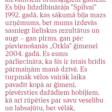
Es biju līdzdibinātāja “Spilvai”
1992. gadā, kas sākumā bija mazs
uzņēmums, bet mums izdevās
sasniegt lieliskus rezultātus un
augt – gan pirms, gan pēc
pievienošanās „Orkla” ģimenei
2004. gadā. Es esmu
pārliecināta, ka šis ir īstais brīdis
pārmaiņām manā dzīvē. Es
turpmāk vēlos vairāk laika
pavadīt kopā ar ģimeni,
pievērsties dažādiem hobijiem,
kā arī rūpēties par savu veselību
un labsajūtu, bet vēlāk,