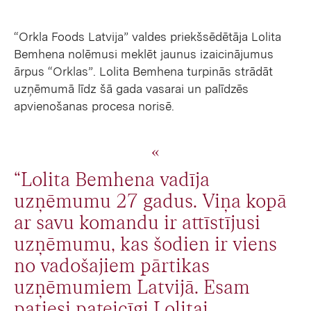
“Orkla Foods Latvija” valdes priekšsēdētāja Lolita
Bemhena nolēmusi meklēt jaunus izaicinājumus
ārpus “Orklas”. Lolita Bemhena turpinās strādāt
uzņēmumā līdz šā gada vasarai un palīdzēs
apvienošanas procesa norisē.
“Lolita Bemhena vadīja
uzņēmumu 27 gadus. Viņa kopā
ar savu komandu ir attīstījusi
uzņēmumu, kas šodien ir viens
no vadošajiem pārtikas
uzņēmumiem Latvijā. Esam
patiesi pateicīgi Lolitai