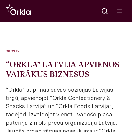
Meklēt
Go to frontpage
Open m
06.03.19
“ORKLA” LATVIJĀ APVIENOS
VAIRĀKUS BIZNESUS
“Orkla” stiprinās savas pozīcijas Latvijas
tirgū, apvienojot “Orkla Confectionery &
Snacks Latvija” un “Orkla Foods Latvija”,
tādējādi izveidojot vienotu vadošo plaša
patēriņa zīmolu preču organizāciju Latvijā.
Jaunās organizācijas nosaukums ir “Orkla