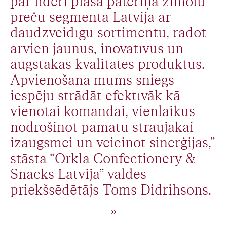
par līderi plaša patēriņa zīmolu
preču segmentā Latvijā ar
daudzveidīgu sortimentu, radot
arvien jaunus, inovatīvus un
augstākās kvalitātes produktus.
Apvienošana mums sniegs
iespēju strādāt efektīvāk kā
vienotai komandai, vienlaikus
nodrošinot pamatu straujākai
izaugsmei un veicinot sinerģijas,”
stāsta “Orkla Confectionery &
Snacks Latvija” valdes
priekšsēdētājs Toms Didrihsons.