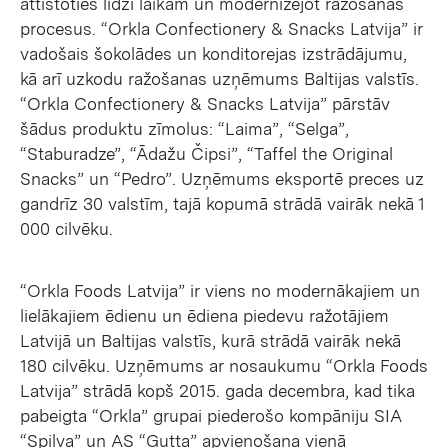
attīstoties līdzi laikam un modernizējot ražošanas
procesus. “Orkla Confectionery & Snacks Latvija” ir
vadošais šokolādes un konditorejas izstrādājumu,
kā arī uzkodu ražošanas uzņēmums Baltijas valstīs.
“Orkla Confectionery & Snacks Latvija” pārstāv
šādus produktu zīmolus: “Laima”, “Selga”,
“Staburadze”, “Ādažu Čipsi”, “Taffel the Original
Snacks” un “Pedro”. Uzņēmums eksportē preces uz
gandrīz 30 valstīm, tajā kopumā strādā vairāk nekā 1
000 cilvēku.
“Orkla Foods Latvija” ir viens no modernākajiem un
lielākajiem ēdienu un ēdiena piedevu ražotājiem
Latvijā un Baltijas valstīs, kurā strādā vairāk nekā
180 cilvēku. Uzņēmums ar nosaukumu “Orkla Foods
Latvija” strādā kopš 2015. gada decembra, kad tika
pabeigta “Orkla” grupai piederošo kompāniju SIA
“Spilva” un AS “Gutta” apvienošana vienā