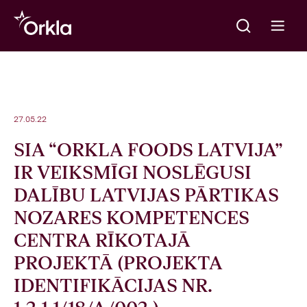
Meklēt
Go to frontpage
Open m
27.05.22
SIA “ORKLA FOODS LATVIJA”
IR VEIKSMĪGI NOSLĒGUSI
DALĪBU LATVIJAS PĀRTIKAS
NOZARES KOMPETENCES
CENTRA RĪKOTAJĀ
PROJEKTĀ (PROJEKTA
IDENTIFIKĀCIJAS NR.