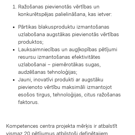
Ražošanas pievienotās vērtības un
konkurētspējas palielināšana, kas ietver:
Pārtikas blakusproduktu izmantošanas
uzlabošana augstākas pievienotās vērtības
produktos;
Lauksaimniecības un augļkopības pētījumi
resursu izmantošanas efektivitātes
uzlabošanai – piemērotākas sugas,
audzēšanas tehnoloģijas;
Jauni, inovatīvi produkti ar augstāku
pievienoto vērtību maksimāli izmantojot
esošos tirgus, tehnoloģijas, citus ražošanas
faktorus.
Kompetences centra projekta mērķis ir atbalstīt
vismaz 20 pētījumus atbilstoši definētajiem