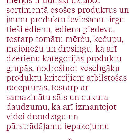
mērķis ir būtiski uzlabot
sortimentā esošos produktus un
jaunu produktu ieviešanu tirgū
tieši ēdienu, ēdiena piedevu,
tostarp tomātu mērču, kečupu,
majonēžu un dresingu, kā arī
dzērienu kategorijas produktu
grupās, nodrošinot veselīgāku
produktu kritērijiem atbilstošas
receptūras, tostarp ar
samazinātu sāls un cukura
daudzumu, kā arī izmantojot
videi draudzīgu un
pārstrādājamu iepakojumu