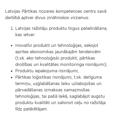
Latvijas Pārtikas nozares kompetences centrs savā
darbībā aptver divus zinātniskos virzienus:
Latvijas ražotāju produktu tirgus palielināšana,
kas ietver:
Inovatīvi produkti un tehnoloģijas, sekojot
aprites ekonomikas jaunākajām tendencēm
(t.sk. eko-tehnoloģiski produkti, pārtikas
drošības un kvalitātes monitoringa risinājumi);
Produktu iepakojuma risinājumi;
Pārtikas loģistikas risinājumi, t.sk. derīguma
termiņu, uzglabāšanas laiku uzlabojošas un
pārvadāšanas izmaksas samazinošas
tehnoloģijas, tai pašā laikā, saglabājot augstu
produktu kvalitāti un saīsinot ceļu no ražotāja
līdz patērētājam.