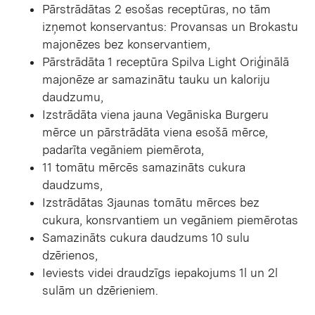
Pārstrādātas 2 esošas receptūras, no tām
izņemot konservantus: Provansas un Brokastu
majonēzes bez konservantiem,
Pārstrādāta 1 receptūra Spilva Light Oriģinālā
majonēze ar samazinātu tauku un kaloriju
daudzumu,
Izstrādāta viena jauna Vegāniska Burgeru
mērce un pārstrādāta viena esošā mērce,
padarīta vegāniem piemērota,
11 tomātu mērcēs samazināts cukura
daudzums,
Izstrādātas 3jaunas tomātu mērces bez
cukura, konsrvantiem un vegāniem piemērotas
Samazināts cukura daudzums 10 sulu
dzērienos,
Ieviests videi draudzīgs iepakojums 1l un 2l
sulām un dzērieniem.