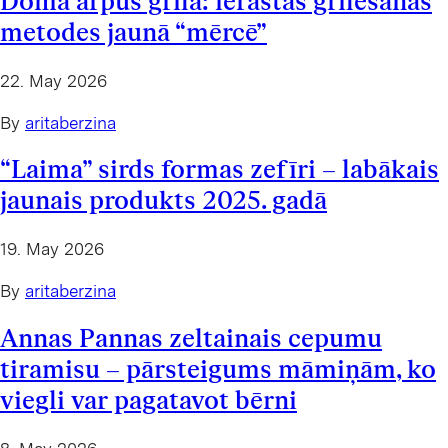
Domā ārpus grila: ierastās grilēšanas
metodes jaunā “mērcē”
22. May 2026
By
aritaberzina
“Laima” sirds formas zefīri – labākais
jaunais produkts 2025. gadā
19. May 2026
By
aritaberzina
Annas Pannas zeltainais cepumu
tiramisu – pārsteigums māmiņām, ko
viegli var pagatavot bērni