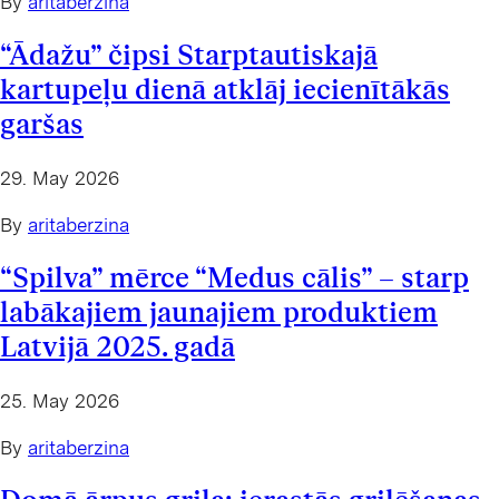
By
aritaberzina
“Ādažu” čipsi Starptautiskajā
kartupeļu dienā atklāj iecienītākās
garšas
29. May 2026
By
aritaberzina
“Spilva” mērce “Medus cālis” – starp
labākajiem jaunajiem produktiem
Latvijā 2025. gadā
25. May 2026
By
aritaberzina