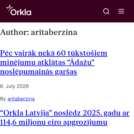
Meklēt
Go to frontpage
Open m
Author:
aritaberzina
Pēc vairāk nekā 60 tūkstošiem
minējumu atklātas “Ādažu”
noslēpumainās garšas
6. July 2026
By
aritaberzina
“Orkla Latvija” noslēdz 2025. gadu ar
114,6 miljonu eiro apgrozījumu