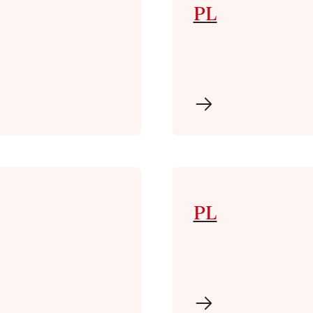
PL
PL