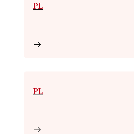
PL
PL