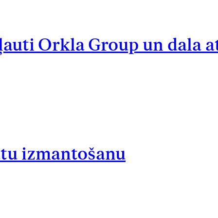
ļauti Orkla Group un dala a
atu izmantošanu