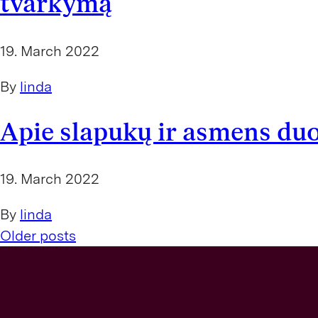
tvarkymą
19. March 2022
By
linda
Apie slapukų ir asmens d
19. March 2022
By
linda
P
Older posts
o
s