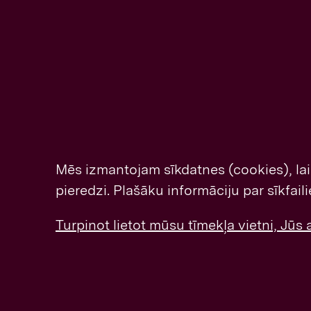
t
s
n
a
v
i
Mēs izmantojam sīkdatnes (cookies), la
pieredzi. Plašāku informāciju par sīkfai
g
a
Turpinot lietot mūsu tīmekļa vietni, Jūs
t
i