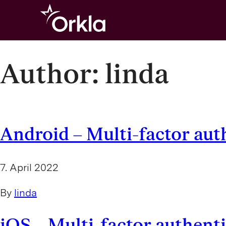
Go to frontpage
Author:
linda
Android – Multi-factor aut
7. April 2022
By
linda
iOS – Multi-factor authent